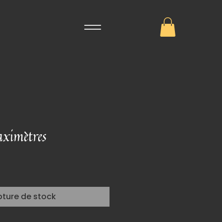
aximètres
pture de stock