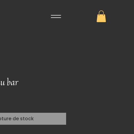
au bar
pture de stock