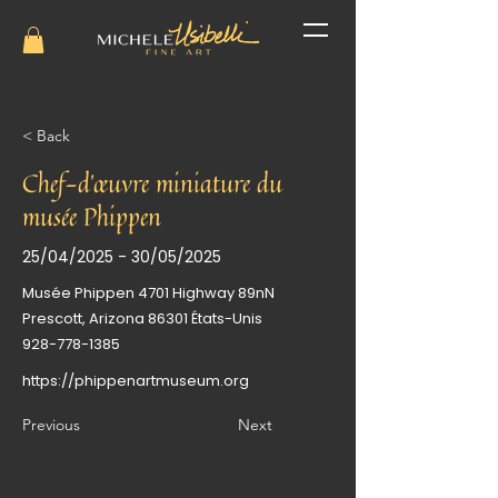
< Back
Chef-d'œuvre miniature du
musée Phippen
25/04/2025 - 30/05/2025
Musée Phippen 4701 Highway 89nN
Prescott, Arizona 86301 États-Unis
928-778-1385
https://phippenartmuseum.org
Previous
Next