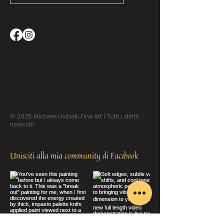
© 2025 Michele Usibelli Fine Art | Tutti i diritti
riservati
Unisciti alla mia community di Facebook