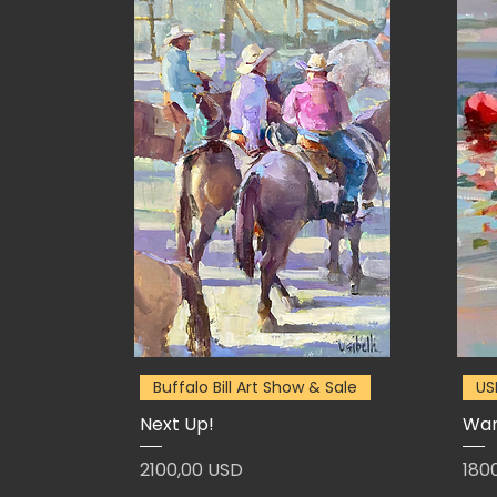
Buffalo Bill Art Show & Sale
US
Next Up!
War
Prezzo
Pre
2100,00 USD
180