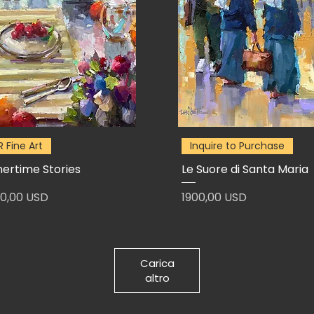
R Fine Art
Inquire to Purchase
nertime Stories
Le Suore di Santa Maria
zzo
Prezzo
0,00 USD
1900,00 USD
Carica
altro