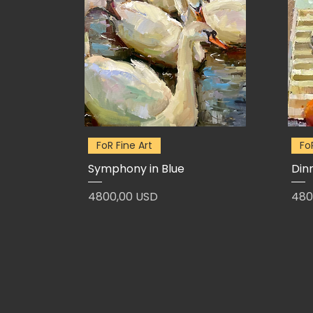
FoR Fine Art
Fo
Symphony in Blue
Din
Prezzo
Pre
4800,00 USD
480