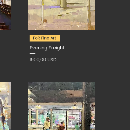
FoR Fine Art
Evening Freight
Prezzo
1900,00 USD