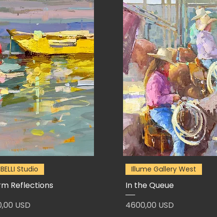
IBELLI Studio
Illume Gallery West
m Reflections
In the Queue
zzo
Prezzo
0,00 USD
4600,00 USD