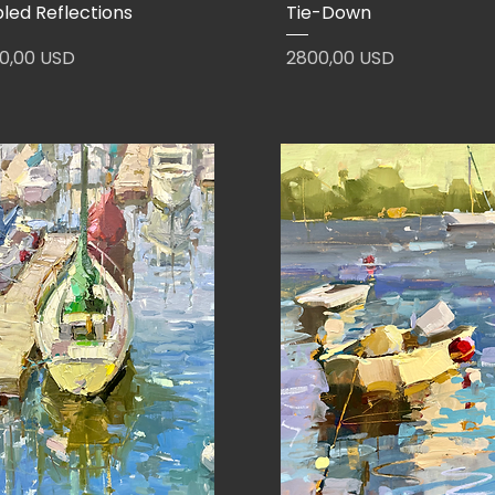
pled Reflections
Tie-Down
zzo
Prezzo
0,00 USD
2800,00 USD