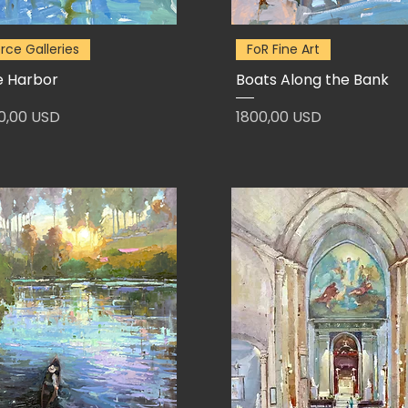
erce Galleries
FoR Fine Art
e Harbor
Boats Along the Bank
zzo
Prezzo
0,00 USD
1800,00 USD