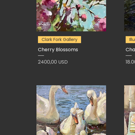
Clark Fork Gallery
Il
Cherry Blossoms
Chas
Prezzo
Pre
2400,00 USD
18.