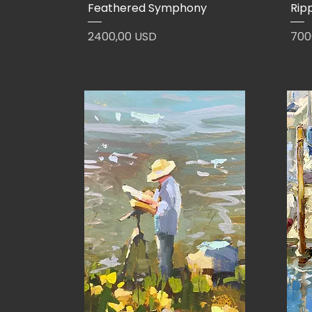
Feathered Symphony
Rip
Prezzo
Pre
2400,00 USD
700