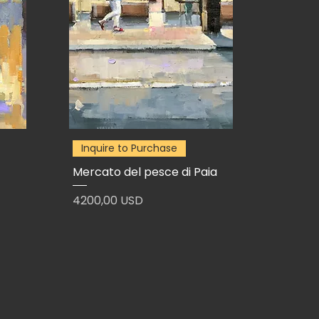
Inquire to Purchase
Mercato del pesce di Paia
Prezzo
4200,00 USD