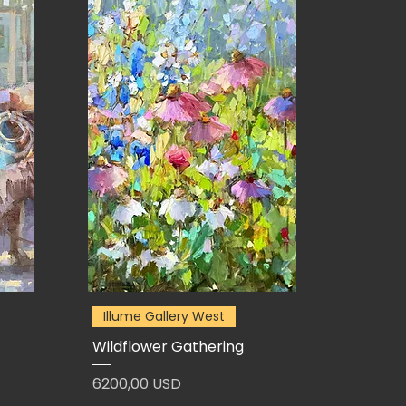
Illume Gallery West
Wildflower Gathering
Prezzo
6200,00 USD