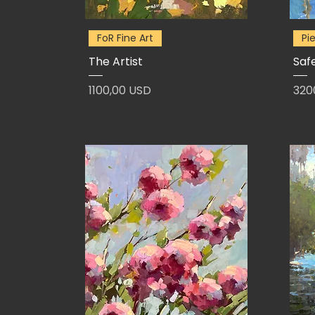
FoR Fine Art
Pi
The Artist
Saf
Prezzo
Pre
1100,00 USD
320