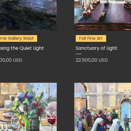
lume Gallery West
FoR Fine Art
ing the Quiet Light
Sanctuary of Light
zzo
Prezzo
000,00 USD
22.500,00 USD