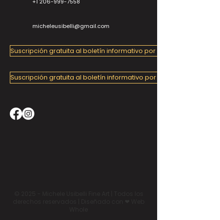
+1 206-999-7558
micheleusibelli@gmail.com
Suscripción gratuita al boletín informativo por correo electrónico
Suscripción gratuita al boletín informativo por correo electrónico
© 2025 - Michele Usibelli Fine Art | Todos los
derechos reservados | Diseñado con ❤ Web
Whole