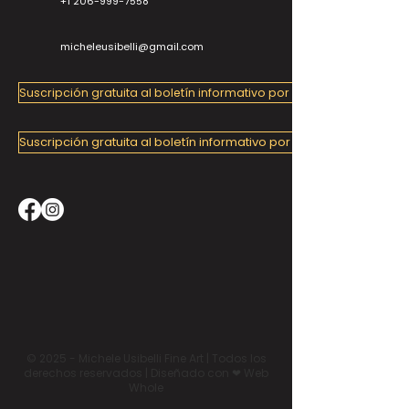
+1 206-999-7558
micheleusibelli@gmail.com
Suscripción gratuita al boletín informativo por correo electrónico
Suscripción gratuita al boletín informativo por correo electrónico
© 2025 - Michele Usibelli Fine Art | Todos los
derechos reservados | Diseñado con ❤ Web
Whole