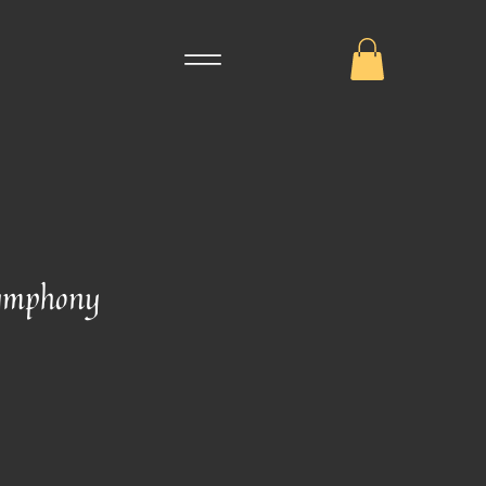
Symphony
io